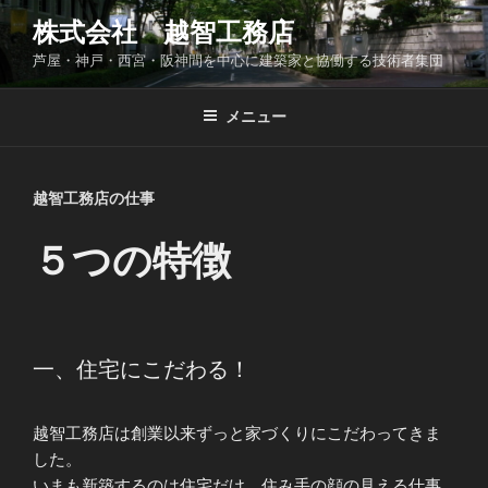
コ
株式会社 越智工務店
ン
芦屋・神戸・西宮・阪神間を中心に建築家と協働する技術者集団
テ
ン
ツ
メニュー
へ
ス
キ
越智工務店の仕事
ッ
プ
５つの特徴
一、住宅にこだわる！
越智工務店は創業以来ずっと家づくりにこだわってきま
した。
いまも新築するのは住宅だけ。住み手の顔の見える仕事