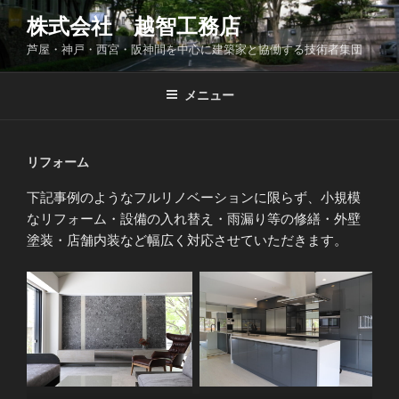
コ
株式会社 越智工務店
ン
芦屋・神戸・西宮・阪神間を中心に建築家と協働する技術者集団
テ
ン
ツ
メニュー
へ
ス
キ
リフォーム
ッ
下記事例のようなフルリノベーションに限らず、小規模
プ
なリフォーム・設備の入れ替え・雨漏り等の修繕・外壁
塗装・店舗内装など幅広く対応させていただきます。